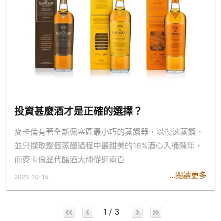
投資甚麼酒才是正確的選擇？
麥卡倫有著全斯佩塞區最小巧的蒸餾器，以慢速蒸餾，
並只擷取整個蒸餾過程中最甜美的16%酒心入桶陳年，
而麥卡倫歷代釀酒大師從近兩百
...閱讀更多
2023-10-15
1 / 3