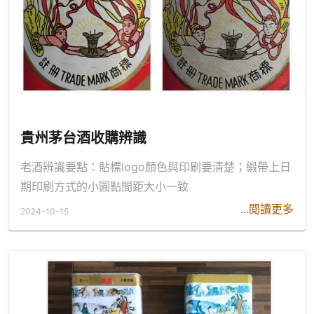
貴州茅台酒收購辨識
老酒辨識要點：貼標logo顏色與印刷要清楚；緞帶上日
期印刷方式的小圓點間距大小一致
...閱讀更多
2024-10-15