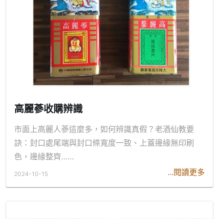
高麗蔘收購辨識
市面上高麗人蔘這麼多，如何辨識真假？老酒仙教要
訣：封口處尾端與封口條寬度一致、上蓋邊緣無印刷
色，邊緣整齊……
...閱讀更多
2024-10-15