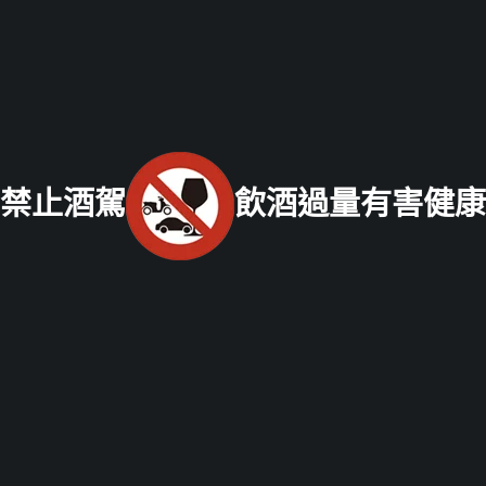
高麗人蔘/中藥材收購
|
金門高粱酒收購
|
龍銀古幣收購
|
珠
寶/名錶/翡翠收購
|
名家字畫收購
|
雞血石/壽山石收購
老酒收購
流程
│
老酒收購價格表
│
老酒仙部落格
│
聯絡我們
免付費服務專線：
0800-067-999
易經理
E-mail：
禁止酒駕
飲酒過量有害健康
xo529@yahoo.com.tw
北部老酒收購中心
：
台北市大同區長安西路218號 電話：
(02) 2597-0909
統一編號：26337227
中部老酒收購中心
：
台中市北區五權路219號
電話：
04-
2202-1919
南部老酒收購中心
：
高雄市前鎮區三多二路413號
電話：
07-338-3237