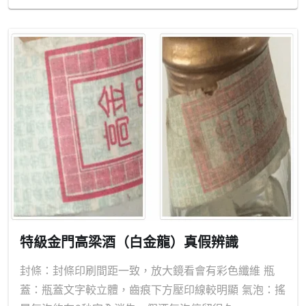
特級金門高梁酒（白金龍）真假辨識
封條：封條印刷間距一致，放大鏡看會有彩色纖維 瓶
蓋：瓶蓋文字較立體，齒痕下方壓印線較明顯 氣泡：搖