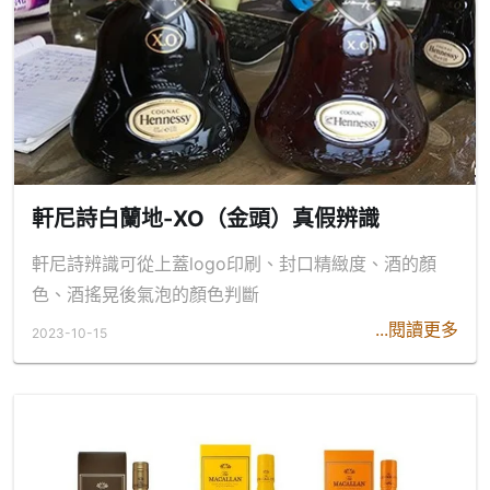
軒尼詩白蘭地-XO（金頭）真假辨識
軒尼詩辨識可從上蓋logo印刷、封口精緻度、酒的顏
色、酒搖晃後氣泡的顏色判斷
...閱讀更多
2023-10-15