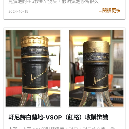
晃氣泡約在6秒完全消失，假酒氣泡停留很久
...閱讀更多
2024-10-15
軒尼詩白蘭地-VSOP（紅格）收購辨識