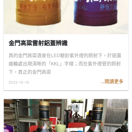
金門高粱雷射鋁蓋辨識
真的金門高粱酒會在LED驗鈔紫外燈的照射下，於鋁蓋
齒輪處出現清晰的「KKL」字樣；而在紫外燈管的照射
下，真正的金門高粱
...閱讀更多
2023-10-15