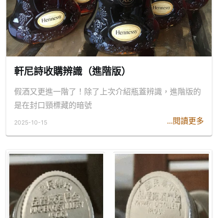
軒尼詩收購辨識（進階版）
假酒又更進一階了！除了上次介紹瓶蓋辨識，進階版的
是在封口頸標藏的暗號
...閱讀更多
2025-10-15