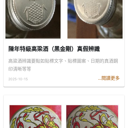
陳年特級高梁酒（黑金剛）真假辨識
高粱酒辨識要點如貼標文字、貼標圖案、日期的真酒鋼
印清晰等等
...閱讀更多
2025-10-15