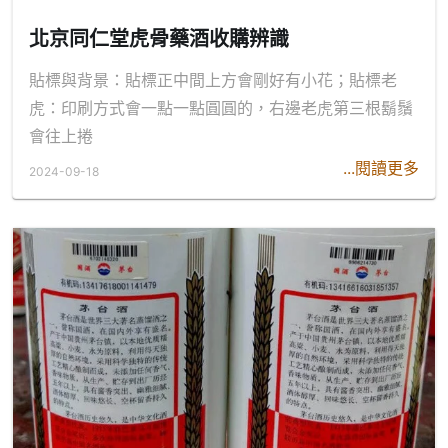
北京同仁堂虎骨藥酒收購辨識
貼標與背景：貼標正中間上方會剛好有小花；貼標老
虎：印刷方式會一點一點圓圓的，右邊老虎第三根鬍鬚
會往上捲
...閱讀更多
2024-09-18