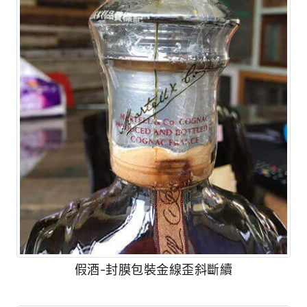
假酒-封膜包裝金線歪斜斷續