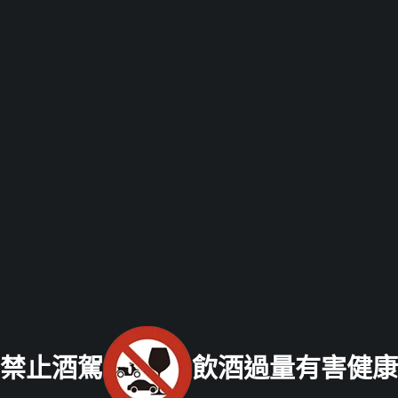
南投老酒收購
宜蘭老酒收購
台東老酒收購
屏東老酒收購
高麗人蔘/中藥材收購
|
金門高粱酒收購
|
龍銀古幣收購
|
珠
寶/名錶/翡翠收購
|
名家字畫收購
|
雞血石/壽山石收購
老酒收購
流程
│
老酒收購價格表
│
老酒仙部落格
│
聯絡我們
免付費服務專線：
0800-067-999
易經理
E-mail：
禁止酒駕
飲酒過量有害健康
xo529@yahoo.com.tw