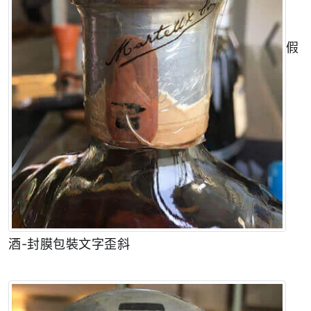
假
酒-封膜包裝文字歪斜