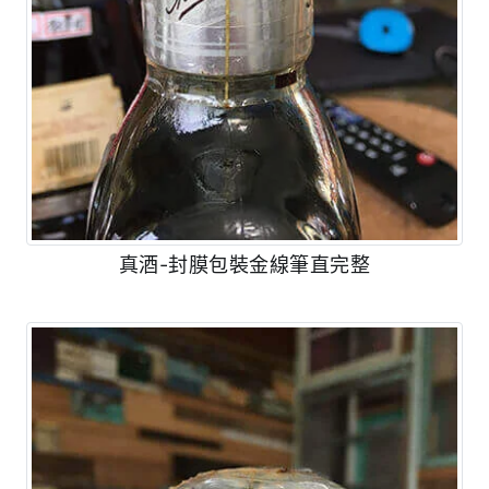
真酒-封膜包裝金線筆直完整