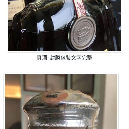
真酒-封膜包裝文字完整