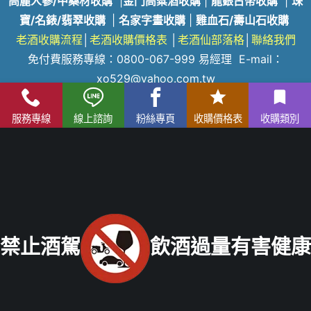
高麗人蔘/中藥材收購
|
金門高粱酒收購
|
龍銀古幣收購
|
珠
寶/名錶/翡翠收購
|
名家字畫收購
|
雞血石/壽山石收購
老酒收購
流程
│
老酒收購價格表
│
老酒仙部落格
│
聯絡我們
免付費服務專線：
0800-067-999
易經理
E-mail：
xo529@yahoo.com.tw
北部老酒收購中心
：
台北市大同區長安西路218號 電話：
服務專線
線上諮詢
粉絲專頁
收購價格表
收購類別
(02) 2597-0909
統一編號：26337227
中部老酒收購中心
：
台中市北區五權路219號
電話：
04-
2202-1919
南部老酒收購中心
：
高雄市前鎮區三多二路413號
電話：
07-338-3237
禁止酒駕
飲酒過量有害健康
Copyright © 2021 老酒仙老酒收購中心