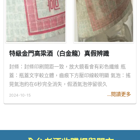
特級金門高梁酒（白金龍）真假辨識
封條：封條印刷間距一致，放大鏡看會有彩色纖維 瓶
蓋：瓶蓋文字較立體，齒痕下方壓印線較明顯 氣泡：搖
晃氣泡約在6秒完全消失，假酒氣泡停留很久
...閱讀更多
2024-10-15