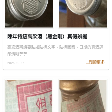
陳年特級高梁酒（黑金剛）真假辨識
高粱酒辨識要點如貼標文字、貼標圖案、日期的真酒鋼
印清晰等等
...閱讀更多
2025-10-15