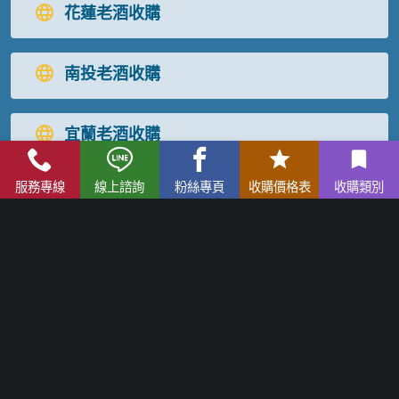
花蓮老酒收購
南投老酒收購
宜蘭老酒收購
服務專線
線上諮詢
粉絲專頁
收購價格表
收購類別
台東老酒收購
屏東老酒收購
高麗人蔘/中藥材收購
|
金門高粱酒收購
|
龍銀古幣收購
|
珠
寶/名錶/翡翠收購
|
名家字畫收購
|
雞血石/壽山石收購
老酒收購
流程
│
老酒收購價格表
│
老酒仙部落格
│
聯絡我們