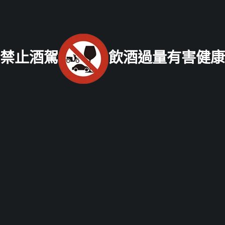
免付費服務專線：
0800-067-999
易經理
E-mail：
xo529@yahoo.com.tw
北部老酒收購中心
：
台北市大同區長安西路218號 電話：
禁止酒駕
飲酒過量有害健康
(02) 2597-0909
統一編號：26337227
中部老酒收購中心
：
台中市北區五權路219號
電話：
04-
2202-1919
南部老酒收購中心
：
高雄市前鎮區三多二路413號
電話：
07-338-3237
Copyright © 2021 老酒仙老酒收購中心