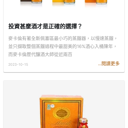
投資甚麼酒才是正確的選擇？
麥卡倫有著全斯佩塞區最小巧的蒸餾器，以慢速蒸餾，
並只擷取整個蒸餾過程中最甜美的16%酒心入桶陳年，
而麥卡倫歷代釀酒大師從近兩百
...閱讀更多
2023-10-15