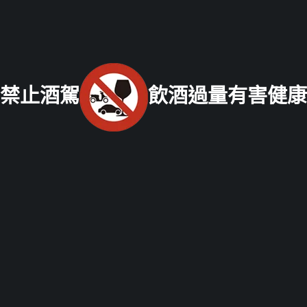
xo529@yahoo.com.tw
北部老酒收購中心
：
台北市大同區長安西路218號 電話：
(02) 2597-0909
統一編號：26337227
中部老酒收購中心
：
台中市北區五權路219號
電話：
04-
禁止酒駕
飲酒過量有害健康
2202-1919
南部老酒收購中心
：
高雄市前鎮區三多二路413號
電話：
07-338-3237
Copyright © 2021 老酒仙老酒收購中心