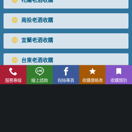
花蓮老酒收購
南投老酒收購
宜蘭老酒收購
台東老酒收購
屏東老酒收購
服務專線
線上諮詢
粉絲專頁
收購價格表
收購類別
高麗人蔘/中藥材收購
|
金門高粱酒收購
|
龍銀古幣收購
|
珠
寶/名錶/翡翠收購
|
名家字畫收購
|
雞血石/壽山石收購
老酒收購
流程
│
老酒收購價格表
│
老酒仙部落格
│
聯絡我們
免付費服務專線：
0800-067-999
易經理
E-mail：