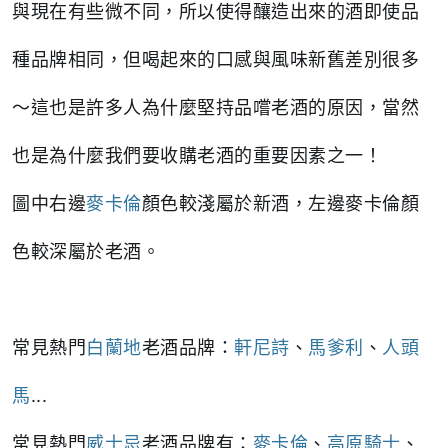
與現在有些微不同，所以使得釀造出來的酒即使品
種品牌相同，但喝起來的口感與風味新舊差別很多
～這也是許多人為什麼堅持品嚐老酒的原因，當然
也是為什麼我們要收購老酒的重要因素之一！
圖中右邊
麥卡倫
顏色較淺屬於新酒，左邊麥卡倫顏
色較深屬於老酒。
常見熱門
白蘭地
老酒品牌：
軒尼詩
、
馬爹利
、
人頭
馬
...
常見熱門
威士忌
老酒品牌有：
麥卡倫
、
高原騎士
、