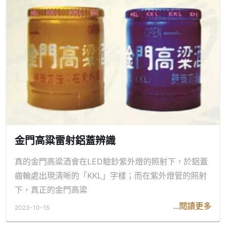
金門高粱雷射鋁蓋辨識
真的金門高粱酒會在LED驗鈔紫外燈的照射下，於鋁蓋
齒輪處出現清晰的「KKL」字樣；而在紫外燈管的照射
下，真正的金門高粱
...閱讀更多
2023-10-15