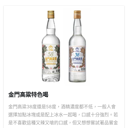
金門高粱特色喝
金門高粱38度還是58度，酒精濃度都不低，一般人會
選擇加點冰塊或是配上冰水一起喝，口感十分強烈。若
是不喜歡這種又辣又嗆的口感，但又想想嘗試著品嘗金