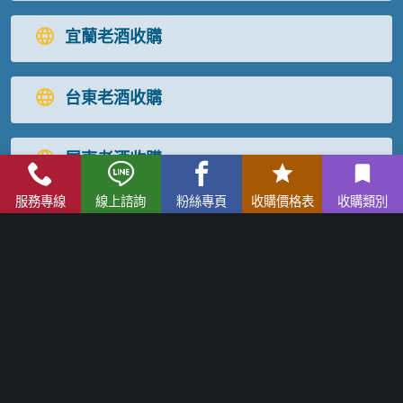
宜蘭老酒收購
台東老酒收購
屏東老酒收購
服務專線
線上諮詢
粉絲專頁
收購價格表
收購類別
高麗人蔘/中藥材收購
|
金門高粱酒收購
|
龍銀古幣收購
|
珠
寶/名錶/翡翠收購
|
名家字畫收購
|
雞血石/壽山石收購
老酒收購
流程
│
老酒收購價格表
│
老酒仙部落格
│
聯絡我們
免付費服務專線：
0800-067-999
易經理
E-mail：
xo529@yahoo.com.tw
北部老酒收購中心
：
台北市大同區長安西路218號 電話：
(02) 2597-0909
統一編號：26337227