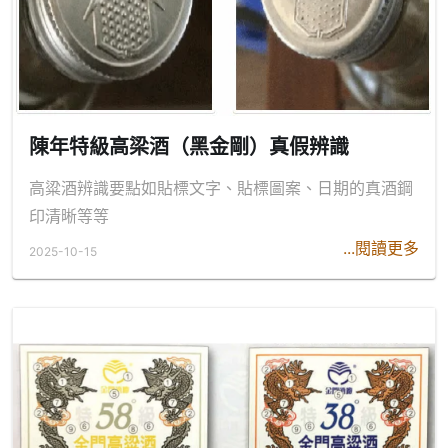
陳年特級高梁酒（黑金剛）真假辨識
高粱酒辨識要點如貼標文字、貼標圖案、日期的真酒鋼
印清晰等等
...閱讀更多
2025-10-15