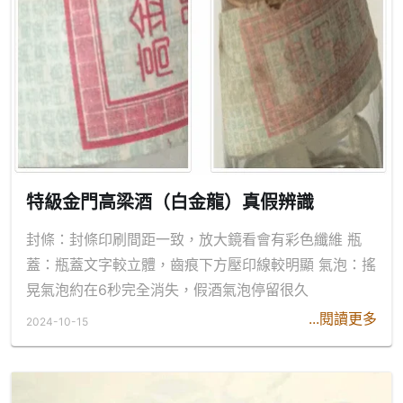
特級金門高梁酒（白金龍）真假辨識
封條：封條印刷間距一致，放大鏡看會有彩色纖維 瓶
蓋：瓶蓋文字較立體，齒痕下方壓印線較明顯 氣泡：搖
晃氣泡約在6秒完全消失，假酒氣泡停留很久
...閱讀更多
2024-10-15