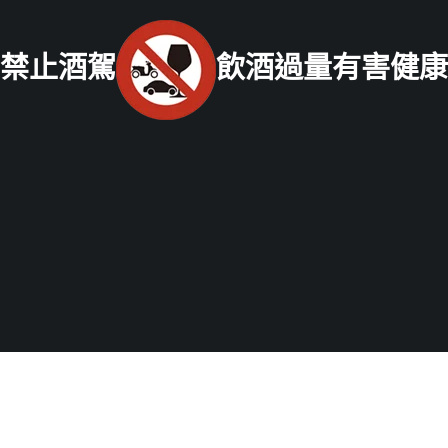
中部老酒收購中心
：
台中市北區五權路219號
電話：
04-
2202-1919
禁止酒駕
飲酒過量有害健康
南部老酒收購中心
：
高雄市前鎮區三多二路413號
電話：
07-338-3237
Copyright © 2021 老酒仙老酒收購中心