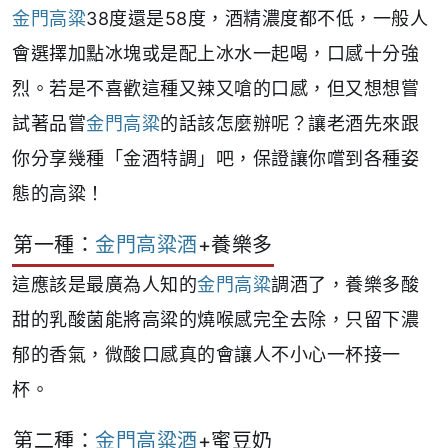
金門高粱
38度還是58度，酒精濃度都不低，一般人
會選擇加點冰塊或是配上冰水一起喝，口感十分強
烈。若是不喜歡這種又辣又嗆的口感，但又想想嘗
試著品嘗
金門高粱
的話該怎麼辦呢？讓老酒先來跟
你分享幾種「金酒特調」吧，保證讓你嚐到各種姿
態的高粱！
第一種：
金門高粱酒
+養樂多
這應該是最廣為人知的
金門高粱
調酒了，養樂多酸
甜的乳酸菌能將高粱的燒喉感完全去除，只留下濃
郁的香氣，微酸口感真的會讓人不小心一杯接一
杯。
第二種：
金門高粱酒
+蜜豆奶