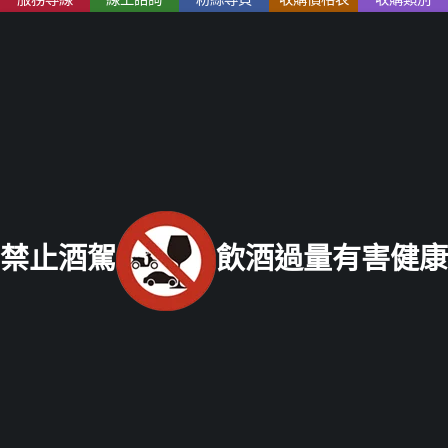
寶/名錶/翡翠收購
|
名家字畫收購
|
雞血石/壽山石收購
老酒收購
流程
│
老酒收購價格表
│
老酒仙部落格
│
聯絡我們
免付費服務專線：
0800-067-999
易經理
E-mail：
xo529@yahoo.com.tw
北部老酒收購中心
：
台北市大同區長安西路218號 電話：
(02) 2597-0909
統一編號：26337227
中部老酒收購中心
：
台中市北區五權路219號
電話：
04-
2202-1919
南部老酒收購中心
：
高雄市前鎮區三多二路413號
電話：
禁止酒駕
飲酒過量有害健康
07-338-3237
Copyright © 2021 老酒仙老酒收購中心