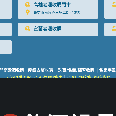
高雄老酒收購門市
高雄市前鎮區三多二路413號
宜蘭老酒收購
門高粱酒收購
|
龍銀古幣收購
|
珠寶/名錶/翡翠收購
|
名家字畫
老酒收購
流程
│
老酒收購價格表
│
老酒仙部落格
│
聯絡我們
服務專線：
0800-067-999
易經理
E-mail：
xo529@yahoo.
心
：
台北市大同區長安西路218號 電話：
(02) 2597-0909
統一編
心
：
台中市北區五權路219號
電話：
04-2202-1919
心
：
高雄市前鎮區三多二路413號
電話：
07-338-3237