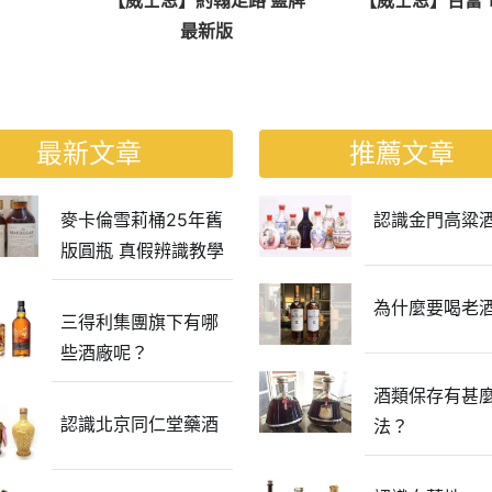
最新版
最新文章
推薦文章
麥卡倫雪莉桶25年舊
認識金門高粱
版圓瓶 真假辨識教學
為什麼要喝老
三得利集團旗下有哪
些酒廠呢？
酒類保存有甚
認識北京同仁堂藥酒
法？