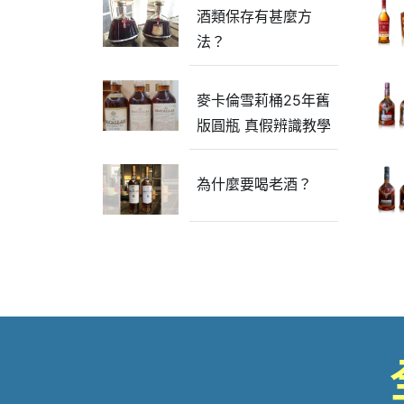
酒類保存有甚麼方
法？
麥卡倫雪莉桶25年舊
版圓瓶 真假辨識教學
為什麼要喝老酒？