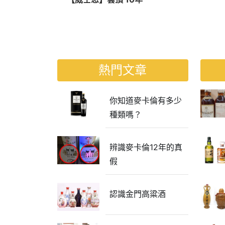
熱門文章
你知道麥卡倫有多少
種類嗎？
辨識麥卡倫12年的真
假
認識金門高粱酒