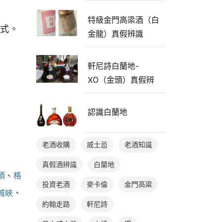
特級金門高梁酒（白
方式。
金龍）真假辨識
軒尼詩白蘭地-
XO（金頭）真假辨
識
認識白蘭地
老酒收購
威士忌
老酒知識
真假酒辨識
白蘭地
頂
、
格
投資老酒
麥卡倫
金門高粱
城峽
、
約翰走路
軒尼詩