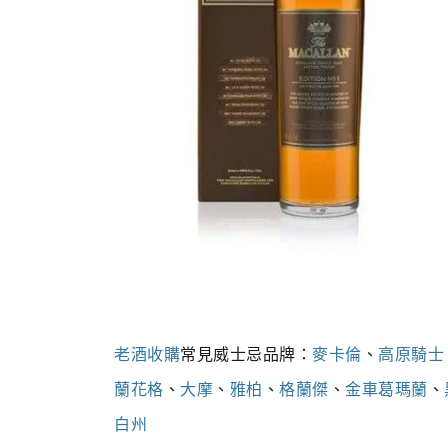
老酒收購
常見威士忌品牌：
麥卡倫
、
高原騎士
蘭花格
、
大摩
、
雅柏
、
格蘭傑
、
金車葛瑪蘭
、
白州