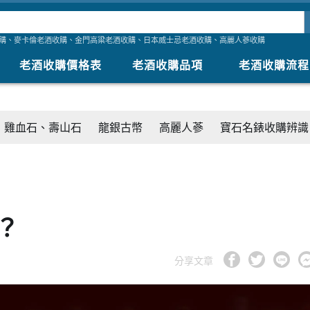
購
、
麥卡倫老酒收購
、
金門高粱老酒收購
、
日本威士忌老酒收購
、
高麗人蔘收購
老酒收購價格表
老酒收購品項
老酒收購流程
雞血石、壽山石
龍銀古幣
高麗人蔘
寶石名錶收購辨識
麥？
分享文章