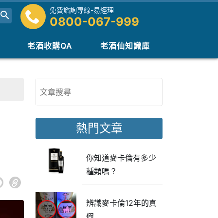
免費諮詢專線-易經理
0800-067-999
老酒收購QA
老酒仙知識庫
熱門文章
你知道麥卡倫有多少
種類嗎？
辨識麥卡倫12年的真
假