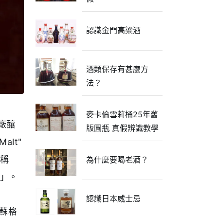
認識金門高粱酒
酒類保存有甚麼方
法？
麥卡倫雪莉桶25年舊
酒廠釀
版圓瓶 真假辨識教學
alt"
稱
為什麼要喝老酒？
」。
認識日本威士忌
表蘇格