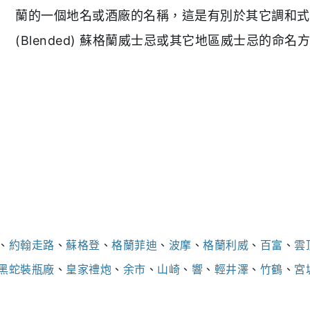
蘭的一個地名或酒廠的名稱，這是有別於其它調和式
(Blended) 蘇格蘭威士忌或其它地區威士忌的命名
、
約翰走路
、
蘇格登
、
格蘭菲迪
、
波摩
、
格蘭利威
、
百富
、
雲
黑蛇裝瓶廠
、
皇家禮炮
、
余市
、
山崎
、
響
、
輕井澤
、
竹鶴
、
宮