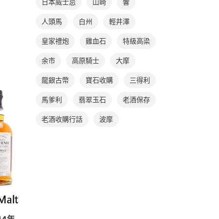
日本威士忌
山崎
響
人頭馬
白州
輕井澤
皇家禮炮
雞血石
特級高梁
余市
高原騎士
大摩
龍銀古幣
寶石收購
三得利
馬爹利
翡翠玉石
老酒保存
老酒收購行話
波摩
14年