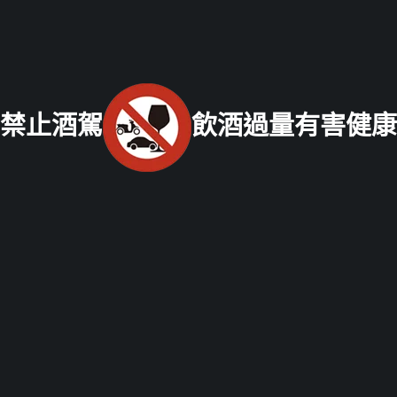
寶/名錶/翡翠收購
|
名家字畫收購
|
雞血石/壽山石收購
老酒收購
流程
│
老酒收購價格表
│
老酒仙部落格
│
聯絡我們
免付費服務專線：
0800-067-999
易經理
E-mail：
xo529@yahoo.com.tw
北部老酒收購中心
：
台北市大同區長安西路218號 電話：
禁止酒駕
飲酒過量有害健康
(02) 2597-0909
統一編號：26337227
中部老酒收購中心
：
台中市北區五權路219號
電話：
04-
2202-1919
南部老酒收購中心
：
高雄市前鎮區三多二路413號
電話：
07-338-3237
Copyright © 2021 老酒仙老酒收購中心