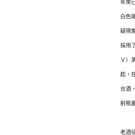
年來
白色
疑現
採用了
Ｖ）茅
起，
台酒
射瓶
老酒