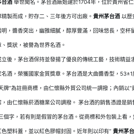
茅台酒
舉世聞名。茅台酒廠始建於1704年，位於貴州省
酵精製而成，貯存二、三年後方可出廠。
貴州茅台酒
以歷
透明，醬香突出，幽雅細膩，醇厚豐滿，回味悠長，空杯留
章、獎狀，被譽為世界名酒。
成立後，茅台酒保持並發揚了優良的傳統工藝，技術精益
家名酒，榮獲國家金質獎章。茅台酒是大曲醬香型，53±
飛天牌”為註冊商標，由仁懷縣外貿公司統一調撥；內銷以“
案，由仁懷縣菸酒糖業公司調撥。 茅台酒的銷售憑證是銷
”三個字，若有則是假冒的茅台酒。從商標和外包裝上看，
紅色塑料蓋，並以紅色膠帽封固。近年則以印有“
貴州茅