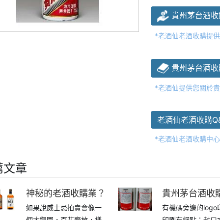
貴州茅台酒收
*老酒仙老酒收購提
貴州茅台酒收
*老酒仙提供您關於
老酒仙老酒收購Q
*老酒仙老酒收購中
薦文章
神秘的老酒收購業？
貴州茅台酒收
如果說威士忌拍賣會像一
有機碼旁邊的log
要點（2013年
個大觀園，百花齊放，樣
印刷有網點；封口