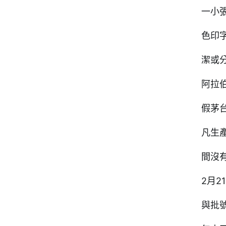
一小
色印
潔或
阿拉伯
假茅
凡生產
間沒
2月
與批