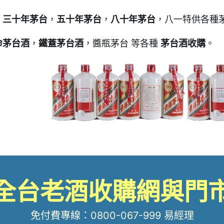
，
三十年茅台
，
五十年茅台
，
八十年茅台
，八一特供各種
命茅台酒
，
鐵蓋茅台酒
，醬瓶茅台 等各種
茅台酒收購
。
全台老酒收購網與門
免付費專線：
0800-067-999
易經理