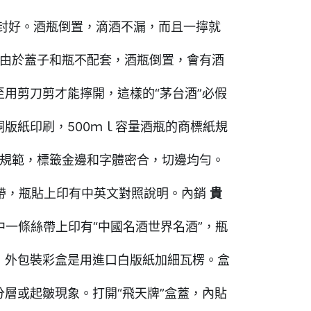
封好。酒瓶倒置，滴酒不漏，而且一擰就
由於蓋子和瓶不配套，酒瓶倒置，會有酒
用剪刀剪才能擰開，這樣的“茅台酒”必假
銅版紙印刷，500ｍｌ容量酒瓶的商標紙規
體規範，標籤金邊和字體密合，切邊均勻。
帶，瓶貼上印有中英文對照說明。內銷
貴
中一條絲帶上印有“中國名酒世界名酒”，瓶
，外包裝彩盒是用進口白版紙加細瓦楞。盒
層或起皺現象。打開“飛天牌”盒蓋，內貼