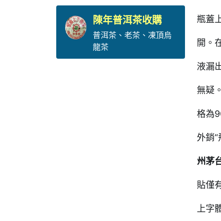
瓶蓋
陳年普洱茶收購
普洱茶
、
老茶
、
凍頂烏
開。
龍茶
液漏
無疑
格為
外銷
州茅
貼僅
上字