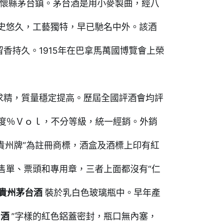
仁懷縣茅台鎮。茅台酒是用小麥製曲，經八
史悠久，工藝獨特，早已馳名中外。該酒
香持久。1915年在巴拿馬萬國博覽會上榮
求精，質量穩定提高。歷屆全國評酒會均評
1度％Ｖｏｌ，不分等級，統一經銷。外銷
貴州牌”為註冊商標，酒盒及酒標上印有紅
售單、票頭和專用章，三者上面都沒有“仁
貴州茅台酒
裝於乳白色玻璃瓶中。早年產
台酒
”字樣的紅色鋁蓋密封，瓶口無內塞，