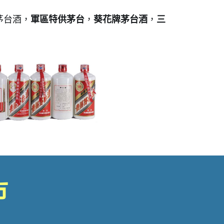
茅台酒，
軍區特供茅台
，
葵花牌茅台酒
，
三
市