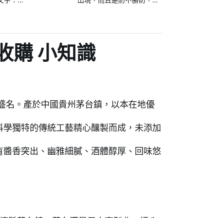
置共通
所以唯有多聽多學多看，
才有辦法增加識別能力。
還要注意，請
收購 小知識
盛名。產於中國貴州茅台鎮，以本在地優
科學獨特的傳統工藝精心釀製而成，未添加
有醬香突出、幽雅細膩、酒體醇厚、回味悠