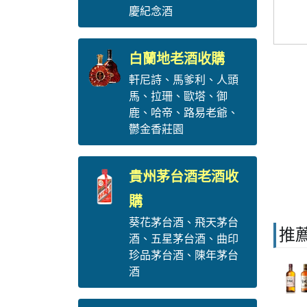
慶紀念酒
白蘭地老酒收購
軒尼詩
、
馬爹利
、
人頭
馬
、
拉珊
、
歐塔
、
御
鹿
、
哈帝
、
路易老爺
、
鬱金香莊園
貴州茅台酒老酒收
購
葵花茅台酒
、
飛天茅台
推
酒
、
五星茅台酒
、
曲印
珍品茅台酒
、
陳年茅台
酒