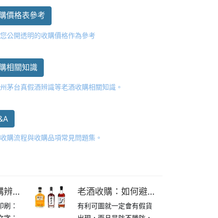
購價格表參考
供您公開透明的收購價格作為參考
購相關知識
貴州茅台真假酒辨識等老酒收購相關知識。
&A
心收購流程與收購品項常見問題集。
購辨識
老酒收購：如何避免
o印刷：
有利可圖就一定會有假貨
10月
買到假酒？
文字：
出現，而且是防不勝防，