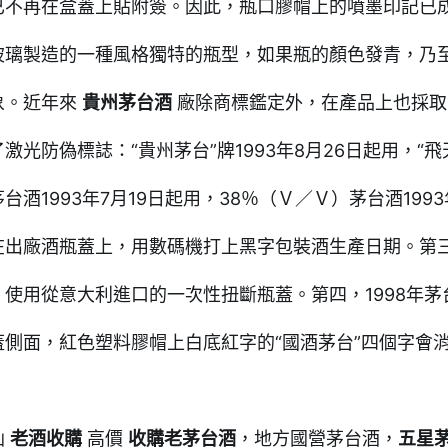
已不再在盒蓋上貼附簽。因此，瓶口膠帽上的噴墨印記已
玻璃製造的一種風格獨特的瓶型，如果瓶的顏色發青，乃
象。近年來
貴州茅台酒
廠除商標鑑定外，在產品上也採取
激光防偽標誌：“貴州茅台”牌1993年8月26日起用，“飛天
台酒1993年7月19日起用，38％（Ｖ／Ｖ）茅台酒1993
在出廠酒瓶蓋上，用數碼機打上黑字包裝酒生產日期。第三，從
，使用從意大利進口的一次性扭斷瓶蓋。第四，1998年
蓋側面，紅色塑料膠帽上白底紅字的“國酒茅台”四個字會
仙
老酒收購
高價
收購老茅台酒
，地方國營茅台酒，
五星