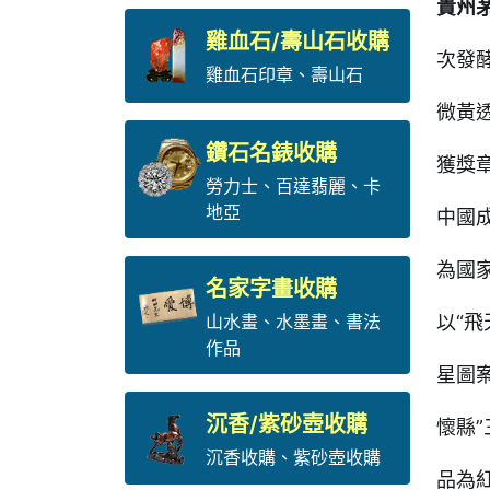
貴州
雞血石/壽山石收購
次發
雞血石印章
、
壽山石
微黃
鑽石名錶收購
獲獎
勞力士
、
百達翡麗
、
卡
地亞
中國
為國
名家字畫收購
山水畫、水墨畫、書法
以“
作品
星圖
沉香/紫砂壺收購
懷縣
沉香收購、紫砂壺收購
品為