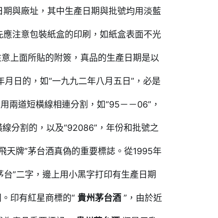
日期與廠址，其中生產日期與批號均用淡藍
先應注意包裝紙盒的印刷，如紙盒表面不光
注意上面所貼的附簽，真品的生產日期是以
示年月日的，如“一九九二年八月五日”，必是
兩道短橫線相連分割，如“95－－06”，
線分割的，以及“92086”，年份和批號之
天牌”茅台酒真偽的重要標誌。從1995年
茅台”二字，邊上用小黑字打印有生產日期
同。印有紅星商標的“
貴州茅台酒
”，由於近