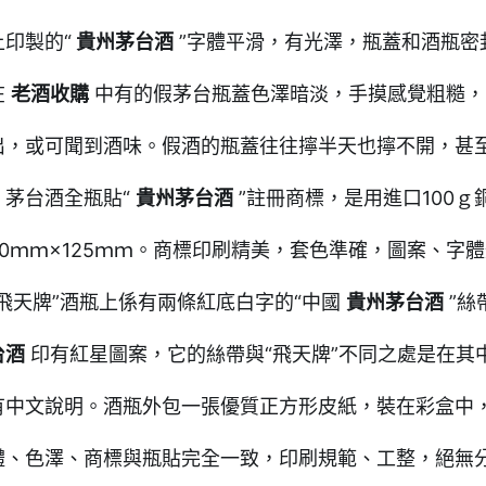
上印製的“
貴州茅台酒
”字體平滑，有光澤，瓶蓋和酒瓶密
在
老酒收購
中有的假茅台瓶蓋色澤暗淡，手摸感覺粗糙，
出，或可聞到酒味。假酒的瓶蓋往往擰半天也擰不開，甚至
。茅台酒全瓶貼“
貴州茅台酒
”註冊商標，是用進口100ｇ
90ｍｍ×125ｍｍ。商標印刷精美，套色準確，圖案、字
“飛天牌”酒瓶上係有兩條紅底白字的“中國
貴州茅台酒
”絲
台酒
印有紅星圖案，它的絲帶與“飛天牌”不同之處是在其
有中文說明。酒瓶外包一張優質正方形皮紙，裝在彩盒中
體、色澤、商標與瓶貼完全一致，印刷規範、工整，絕無分