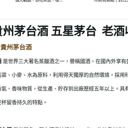
起）
樣新鮮，那散佈在你鄰近
文字印刷與封口位
街坊的老酒收購業，就像
點
是你
州茅台酒 五星茅台 老酒
識
貴州茅台酒
酒
是世界三大著名蒸餾酒之一，譽稱國酒，在國內外享有
高粱、小麥、水為原料，利用得天獨厚的自然環境，採用
香氣、香味物質，從生產、貯存到出廠歷經五年以上。具
空杯留香持久的特點。