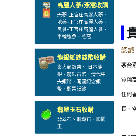
高麗人蔘/燕窩收購
天蔘-正官庄高麗人蔘
、
地蔘-正官庄高麗人蔘
、
貴
良蔘-正官庄高麗人蔘
、
車輪鮑魚
、
燕窩
認
龍銀紙鈔錢幣收購
茅台
袁大頭銀幣
、
日本龍
銀
、
龍銀古幣
、
清代中
質糯
央銀幣
、
開國紀念銀
幣
、
郵票紙鈔
任何
長、
翡翠玉石收購
翡翠石
、
珊瑚石
、
和闐
玉