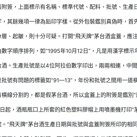
張附簽，上面標示有名稱、標準代號、配料、批號、生產
字，其餘幾項一律為鉛印字樣。從外包裝鑑別真偽時，首
分層、起皺，則十分可疑。打開“飛天牌”茅台酒盒蓋，應
數字順序排列，如“1995年10月12日”，凡是用漢字標
台酒。生產批號是以4位阿拉伯數字印出，兩兩相連，中間用
批號有問題的標籤如“91—13”，年份和批號之間用一道橫
有橫線分割的，都是假茅台酒，所以盒蓋上的附簽是鑑別“飛
21日起，酒瓶瓶口上所套的紅色塑料膠帽上用噴墨機打印“
號。“飛天牌”茅台酒生產日期與批號與盒蓋附簽所印的相