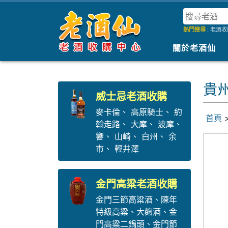
熱門搜尋
:
老酒收
關於老酒仙
貴
威士忌老酒收購
麥卡倫
、
高原騎士
、
約
首頁
翰走路
、
大摩
、
波摩
、
響
、
山崎
、
白州
、
余
市
、
輕井澤
金門高粱老酒收購
金門三節高粱酒
、
陳年
特級高粱
、
大麴酒
、
金
門高粱二鍋頭
、
金門節