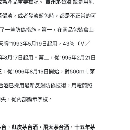
成為產品重要標記。
貴州茅台酒
瓶是用乳
至偏淡，或者發淡藍色時，都是不正常的可
了一些防偽措施。第一，在商品包裝盒上
牌”1993年5月19日起用，43％（Ｖ／
年8月17日起用。第二，從1995年2月21日
1996年8月19日開始，對500ｍｌ茅
茅台酒已採用最新反射防偽技術，用電筒照
消失，從內部顯示字樣。
茅台
，
紅皮茅台酒
，
飛天茅台酒
，
十五年茅