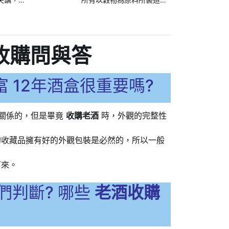
境與手
出來的蒸餾酒之通稱。幾
一麥芽
乎所有種類的威士忌都需
要在橡木桶中陳年一定時
收購問與答
間之後才能裝瓶出售。
 12年酒盒很重要嗎?
關係的，但是畢竟
收購老酒
時，外觀的完整性
的收藏品擁有好的外觀包裝是必然的，所以一般
下來。
們判斷? 哪些
老酒收購