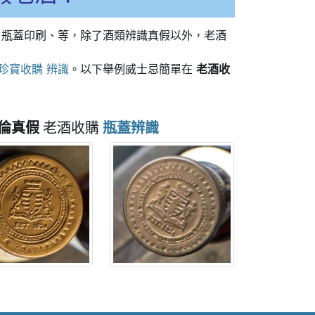
、瓶蓋印刷、等，除了酒類辨識真假以外，老酒
珍寶收購 辨識
。以下舉例威士忌簡單在
老酒收
倫真假
老酒收購
瓶蓋辨識