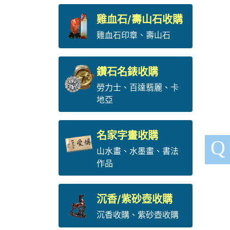
雞血石/壽山石收購
雞血石印章
、
壽山石
鑽石名錶收購
勞力士
、
百達翡麗
、
卡
地亞
名家字畫收購
Q
山水畫、水墨畫、書法
作品
沉香/紫砂壺收購
沉香收購、紫砂壺收購