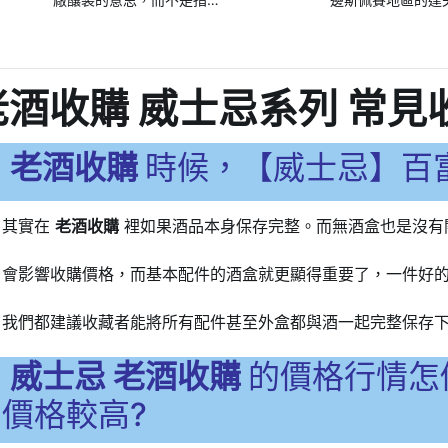
單一麥芽，正確的中文名
得天獨厚的自然環
稱應該是「純麥芽威士
工技藝，讓百富單
忌」，一般也簡稱「純麥
威士
酒收購 威士忌系列 常見
威士忌」。
老酒收購
時候，【威士忌】百富
其實在
老酒收購
裡如果酒品本身保存完整。而無酒盒也是沒有
會影響收購價格，而基本配件的酒盒就更顯得重要了，一件好
我們都建議收藏者能將所有配件甚至外盒都與酒一起完整保存
威士忌 老酒收購
的價格行情怎
價格較高?