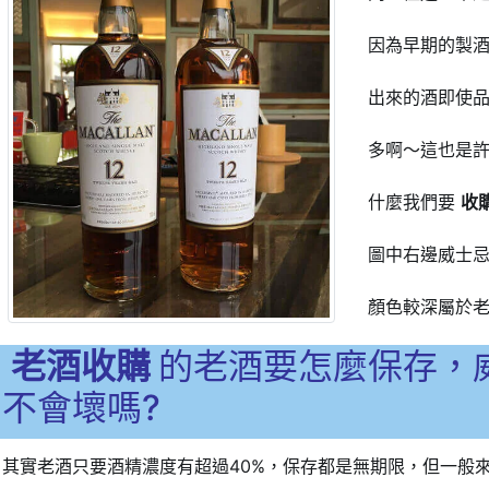
因為早期的製
出來的酒即使
多啊～這也是
什麼我們要
收
圖中右邊威士
顏色較深屬於
老酒收購
的老酒要怎麼保存，
不會壞嗎?
其實老酒只要酒精濃度有超過40%，保存都是無期限，但一般