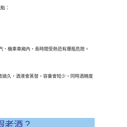
幾點：
汽、機車車廂內，長時間受熱恐有爆瓶危險。
存放過久，酒液會蒸發，容量會短少，同時酒精度
假老酒
？