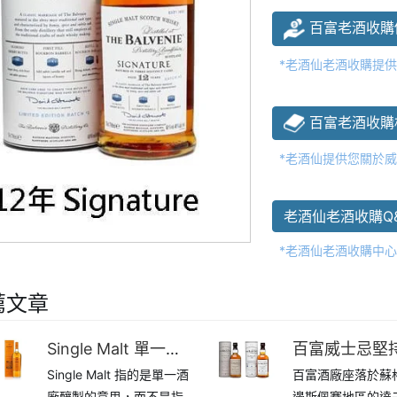
百富老酒收購
*老酒仙老酒收購提
百富老酒收購
*老酒仙提供您關於
老酒仙老酒收購Q
*老酒仙老酒收購中
薦文章
Single Malt 單一純
百富威士忌堅
Single Malt 指的是單一酒
百富酒廠座落於蘇
麥？
大手工工藝
廠釀製的意思，而不是指
邊斯佩賽地區的達