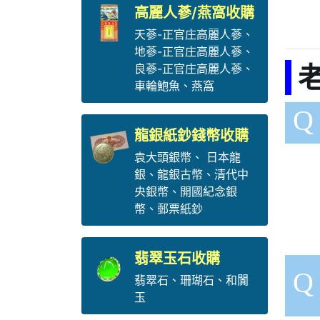
高麗人蔘/燕窩收購
天蔘-正官庄高麗人蔘
、
地蔘-正官庄高麗人蔘
、
老
良蔘-正官庄高麗人蔘
、
車輪鮑魚
、
燕窩
Q
龍銀紙鈔錢幣收購
袁大頭銀幣
、
日本龍
銀
、
龍銀古幣
、
清代中
央銀幣
、
開國紀念銀
幣
、
郵票紙鈔
翡翠玉石收購
Q
翡翠石
、
珊瑚石
、
和闐
玉