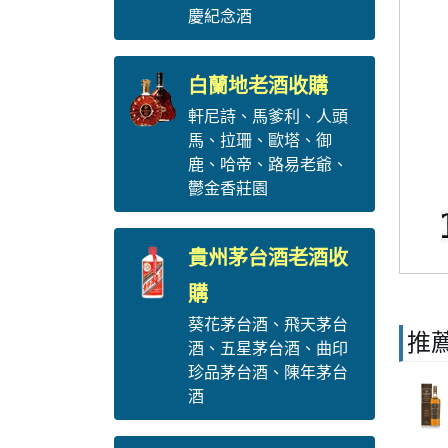
慶紀念酒
白蘭地老酒收購
軒尼詩
、
馬爹利
、
人頭
馬
、
拉珊
、
歐塔
、
御
鹿
、
哈帝
、
路易老爺
、
鬱金香莊園
貴州茅台酒老酒收
購
葵花茅台酒
、
飛天茅台
推
酒
、
五星茅台酒
、
曲印
珍品茅台酒
、
陳年茅台
酒