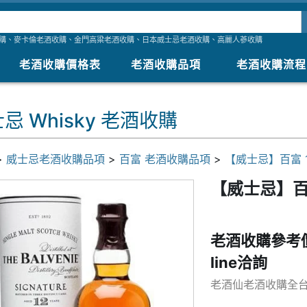
購
、
麥卡倫老酒收購
、
金門高粱老酒收購
、
日本威士忌老酒收購
、
高麗人蔘收購
老酒收購價格表
老酒收購品項
老酒收購流程
忌 Whisky 老酒收購
>
威士忌老酒收購品項
>
百富 老酒收購品項
>
【威士忌】百富 
【威士忌】百
老酒收購參考
line洽詢
老酒仙老酒收購全