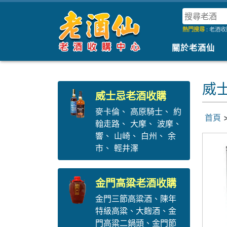
熱門搜尋
:
老酒收
關於老酒仙
威士
威士忌老酒收購
麥卡倫
、
高原騎士
、
約
首頁
翰走路
、
大摩
、
波摩
、
響
、
山崎
、
白州
、
余
市
、
輕井澤
金門高粱老酒收購
金門三節高粱酒
、
陳年
特級高粱
、
大麴酒
、
金
門高粱二鍋頭
、
金門節