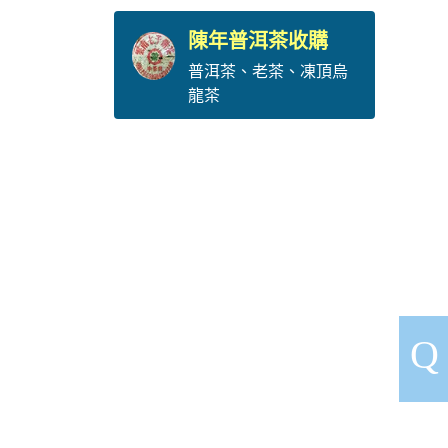
陳年普洱茶收購
普洱茶
、
老茶
、
凍頂烏
龍茶
Q