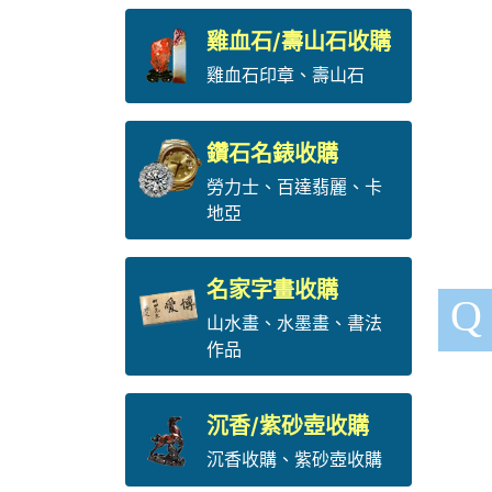
雞血石/壽山石收購
雞血石印章
、
壽山石
鑽石名錶收購
勞力士
、
百達翡麗
、
卡
地亞
名家字畫收購
Q
山水畫、水墨畫、書法
作品
沉香/紫砂壺收購
沉香收購、紫砂壺收購