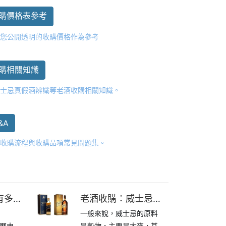
購價格表參考
供您公開透明的收購價格作為參考
購相關知識
威士忌真假酒辨識等老酒收購相關知識。
&A
心收購流程與收購品項常見問題集。
有多少
老酒收購：威士忌是
一般來說，威士忌的原料
如何產生的？
的歷史從
是穀物，主要是大麥，其