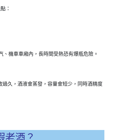
幾點：
汽、機車車廂內，長時間受熱恐有爆瓶危險。
存放過久，酒液會蒸發，容量會短少，同時酒精度
假老酒
？