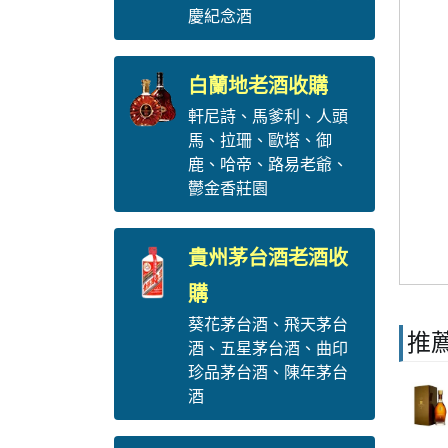
慶紀念酒
白蘭地老酒收購
軒尼詩
、
馬爹利
、
人頭
馬
、
拉珊
、
歐塔
、
御
鹿
、
哈帝
、
路易老爺
、
鬱金香莊園
貴州茅台酒老酒收
購
葵花茅台酒
、
飛天茅台
推
酒
、
五星茅台酒
、
曲印
珍品茅台酒
、
陳年茅台
酒