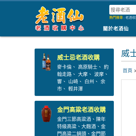
熱門搜尋
:
老酒收
關於老酒仙
威士
威士忌老酒收購
麥卡倫
、
高原騎士
、
約
首頁
翰走路
、
大摩
、
波摩
、
響
、
山崎
、
白州
、
余
市
、
輕井澤
金門高粱老酒收購
金門三節高粱酒
、
陳年
特級高粱
、
大麴酒
、
金
門高粱二鍋頭
、
金門節