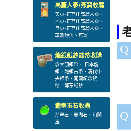
高麗人蔘/燕窩收購
天蔘-正官庄高麗人蔘
、
地蔘-正官庄高麗人蔘
、
老
良蔘-正官庄高麗人蔘
、
車輪鮑魚
、
燕窩
Q
龍銀紙鈔錢幣收購
袁大頭銀幣
、
日本龍
銀
、
龍銀古幣
、
清代中
央銀幣
、
開國紀念銀
幣
、
郵票紙鈔
翡翠玉石收購
Q
翡翠石
、
珊瑚石
、
和闐
玉