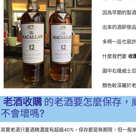
因為早期的製
出來的酒即使
多啊～這也是
什麼我們要
收
圖中右邊威士
顏色較深屬於
老酒收購
的老酒要怎麼保存，
不會壞嗎?
其實老酒只要酒精濃度有超過40%，保存都是無期限，但一般