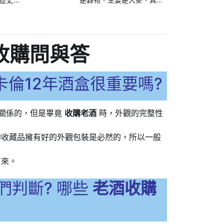
4年，政府
製程大致可分成發芽、糖
後，麥
化、發酵、蒸餾、熟成5個
酒牌的
階段
收購問與答
倫12年酒盒很重要嗎?
關係的，但是畢竟
收購老酒
時，外觀的完整性
的收藏品擁有好的外觀包裝是必然的，所以一般
下來。
們判斷? 哪些
老酒收購