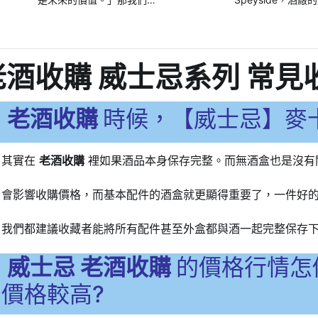
擇 Part1
要怎麼知道威士忌未來的
1700年起。182
價值高不高呢？老酒仙老
立法頒發釀酒資質
酒收購將在這篇文章中為
卡倫成為首批取得
酒收購 威士忌系列 常見
您解答
酒廠之一
老酒收購
時候，【威士忌】麥卡
其實在
老酒收購
裡如果酒品本身保存完整。而無酒盒也是沒有
會影響收購價格，而基本配件的酒盒就更顯得重要了，一件好
我們都建議收藏者能將所有配件甚至外盒都與酒一起完整保存
威士忌 老酒收購
的價格行情怎
價格較高?