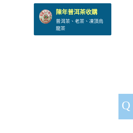
陳年普洱茶收購
普洱茶
、
老茶
、
凍頂烏
龍茶
Q