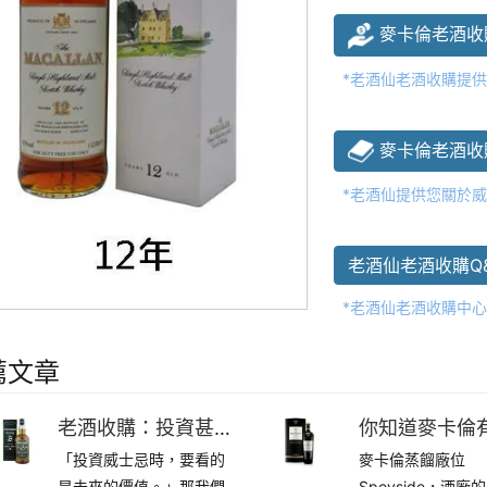
麥卡倫老酒收
*老酒仙老酒收購提
麥卡倫老酒收
*老酒仙提供您關於
老酒仙老酒收購Q
*老酒仙老酒收購中
薦文章
老酒收購：投資甚麼
你知道麥卡倫
「投資威士忌時，要看的
麥卡倫蒸餾廠位
威士忌才是正確的選
種類嗎？
是未來的價值。」那我們
Speyside，酒廠