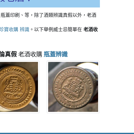
、瓶蓋印刷、等，除了酒類辨識真假以外，老酒
珍寶收購 辨識
。以下舉例威士忌簡單在
老酒收
倫真假
老酒收購
瓶蓋辨識