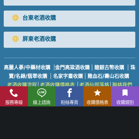
台東老酒收購
屏東老酒收購
高麗人蔘/中藥材收購
|
金門高粱酒收購
|
龍銀古幣收購
|
珠
寶/名錶/翡翠收購
|
名家字畫收購
|
雞血石/壽山石收購
老酒收購
流程
│
老酒收購價格表
│
老酒仙部落格
│
聯絡我們
免付費服務專線：
0800-067-999
易經理
E-mail：
xo529@yahoo.com.tw
服務專線
線上諮詢
粉絲專頁
收購價格表
收購類別
北部老酒收購中心
：
台北市大同區長安西路218號 電話：
(02) 2597-0909
統一編號：26337227
中部老酒收購中心
：
台中市北區五權路219號
電話：
04-