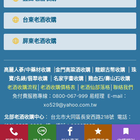
台東老酒收購
屏東老酒收購
高麗人蔘/中藥材收購
|
金門高粱酒收購
|
龍銀古幣收購
|
珠
寶/名錶/翡翠收購
|
名家字畫收購
|
雞血石/壽山石收購
老酒收購
流程
│
老酒收購價格表
│
老酒仙部落格
│
聯絡我們
免付費服務專線：
0800-067-999
易經理
E-mail：
xo529@yahoo.com.tw
北部老酒收購中心
：
台北市大同區長安西路218號 電話：
(02) 2597-0909
統一編號：26337227
中部老酒收購中心
：
台中市北區五權路219號
電話：
04-